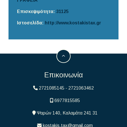
ΓΡΑΦΕΙΑ
Επισκεψιμότητα:
31125
Ιστοσελίδα:
http://www.kostakistax.gr
Επικοινωνία
2721085145 - 2721063462
6977815585
Ψαρών 140, Καλαμάτα 241 31
kostakis.tax@gmail.com