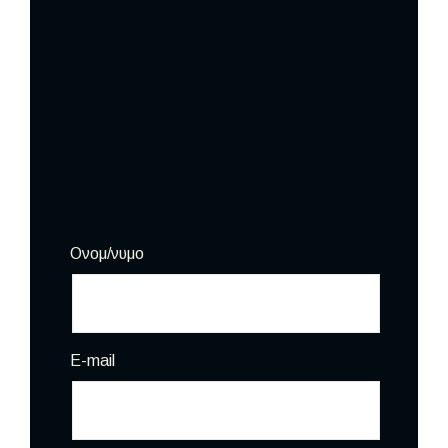
Ονομ/νυμο
E-mail